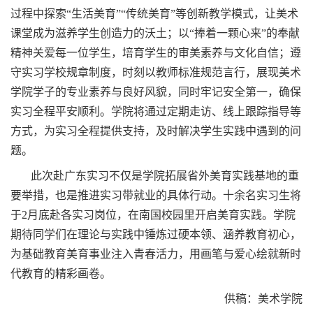
过程中探索
“生活美育”“传统美育”等创新教学模式，让美术
课堂成为滋养学生创造力的沃土；以“捧着一颗心来”的奉献
精神关爱每一位学生，培育学生的审美素养与文化自信；遵
守实习学校规章制度，时刻以教师标准规范言行，展现美术
学院学子的专业素养与良好风貌，同时牢记安全第一，确保
实习全程平安顺利。学院将通过定期走访、线上跟踪指导等
方式，为实习全程提供支持，及时解决学生实践中遇到的问
题。
此次赴广东实习不仅是学院拓展省外美育实践基地的重
要举措，也是推进实习带就业的具体行动。十余名实习生将
于
2月底赴各实习岗位，在南国校园里开启美育实践。学院
期待同学们在理论与实践中锤炼过硬本领、涵养教育初心，
为基础教育美育事业注入青春活力，用画笔与爱心绘就新时
代教育的精彩画卷。
供稿：美术学院