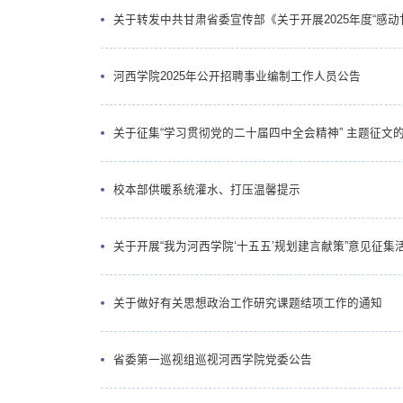
关于转发中共甘肃省委宣传部《关于开展2025年度“感动
河西学院2025年公开招聘事业编制工作人员公告
关于征集“学习贯彻党的二十届四中全会精神” 主题征文
校本部供暖系统灌水、打压温馨提示
关于开展“我为河西学院‘十五五’规划建言献策”意见征集
关于做好有关思想政治工作研究课题结项工作的通知
省委第一巡视组巡视河西学院党委公告