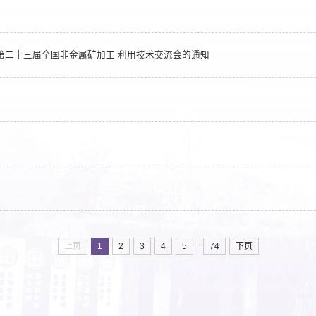
第二十三届全国非金属矿加工 利用技术交流会的通知
...
上页
1
2
3
4
5
74
下页