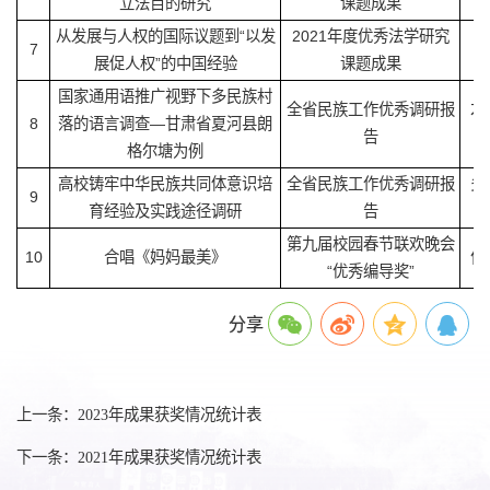
立法目的研究
课题成果
从发展与人权的国际议题到“以发
2021年度优秀法学研究
7
展促人权”的中国经验
课题成果
国家通用语推广视野下多民族村
全省民族工作优秀调研报
才
8
落的语言调查—甘肃省夏河县朗
告
格尔塘为例
高校铸牢中华民族共同体意识培
全省民族工作优秀调研报
多
9
育经验及实践途径调研
告
第九届校园春节联欢晚会
10
合唱《妈妈最美》
何
“优秀编导奖”
分享
上一条：2023年成果获奖情况统计表
下一条：2021年成果获奖情况统计表