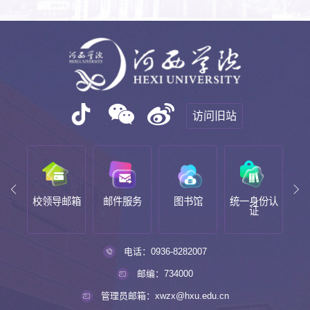
访问旧站
版化
校领导邮箱
邮件服务
图书馆
统一身份认
教
证
电话：0936-8282007
邮编：734000
管理员邮箱：xwzx@hxu.edu.cn