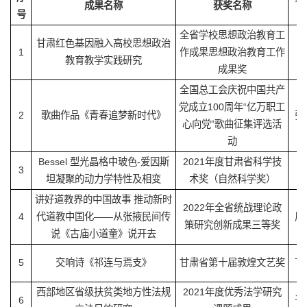
成果名称
获奖名称
号
全省学校思想政治教育工
甘肃红色基因融入高校思想政治
1
作成果思想政治教育工作
教育教学实践研究
成果奖
全国总工会庆祝中国共产
党成立100周年“亿万职工
2
歌曲作品《青春追梦新时代》
张
心向党”歌曲征集评选活
动
Bessel 型光晶格中玻色-爱因斯
2021年度甘肃省科学技
3
陈
坦凝聚的动力学特性及相变
术奖（自然科学奖）
讲好道教界的中国故事 推动新时
2022年全省统战理论政
4
代道教中国化——从张掖民间传
周
策研究创新成果三等奖
说《古庙小道童》说开去
5
交响诗《祁连与焉支》
甘肃省第十届敦煌文艺奖
丁
西部地区省级扶贫类地方性法规
2021年度优秀法学研究
6
于