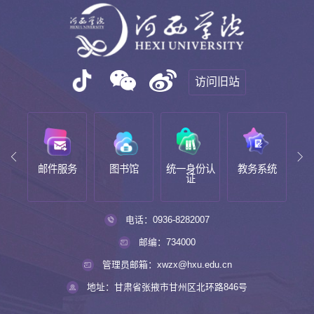
访问旧站
邮箱
邮件服务
图书馆
统一身份认
教务系统
新
证
电话：0936-8282007
邮编：734000
管理员邮箱：xwzx@hxu.edu.cn
地址：甘肃省张掖市甘州区北环路846号