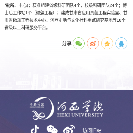
院(所、中心)；获准组建省级科研团队4个，校级科研团队24个；博
士后工作站1个（微藻工程）；建成甘肃省应用真菌工程实验室、甘
肃省微藻工程技术中心、河西史地与文化社科重点研究基地等18个
省级以上科研服务平台。
分享
访问旧站